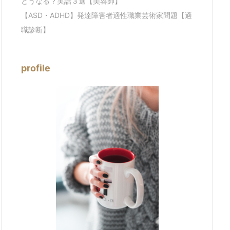
どうなる？実話３選【美容師】
【ASD・ADHD】発達障害者適性職業芸術家問題【適
職診断】
profile