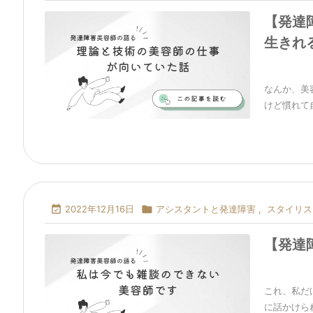
【発達
生きれ
なんか、美
けど慣れて自

2022年12月16日

アシスタントと発達障害
,
スタイリス
【発達
これ、私だ
に話かけられ