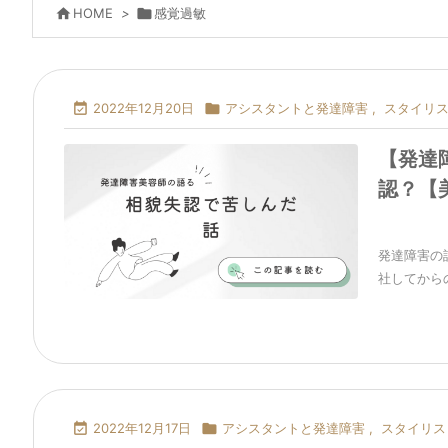

HOME
>

感覚過敏

2022年12月20日

アシスタントと発達障害
,
スタイリ
【発達
認？【
発達障害の
社してからの5

2022年12月17日

アシスタントと発達障害
,
スタイリス