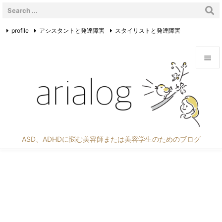
profile
アシスタントと発達障害
スタイリストと発達障害
美容学生と発達障害
管理人の日常
Twitter


メニュ

サイド

ASD、ADHDに悩む美容師または美容学生のためのブログ
前へ

次へ

検索